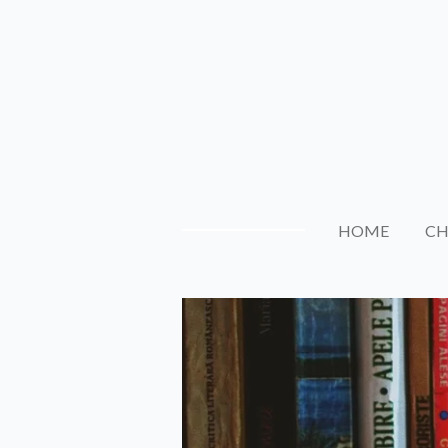
Vai
al
contenuto
principale
HOME
CH